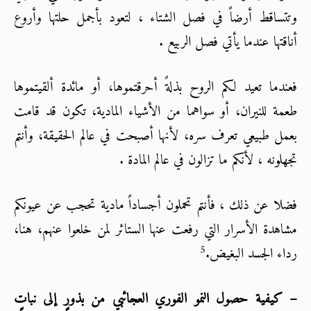
وتتساقط أرضاً في فصل الشتاء ، لتعود بأجمل حلتها وأروع
أناقتها عندما يأتي فصل الربيع .
فعندما تعيد لكم الروح بذلةً أحرقتموها، أو مائدة ألقيتموها
طعمة للنيران، أو سواهما من الأشياء المادية، تكون قد قامت
بعمل طبيعي تعرف سره، لأنها أصبحت في عالم الحقيقة، وأنتم
تجهلونه ، لأنكم ما تزالون في عالم المادة .
فضلا عن ذلك ، فأنتم تحملون أجساداً مادية تحجب عن عيونكم
مشاهدة الأسرار التي رفعت عنها الستائر لمن خلعوا عنهم، هنا،
5
رداء الجسد البغيض.
– كيفية حصول النمو الفوري العجائبي من بذورٍ إلى نباتٍ