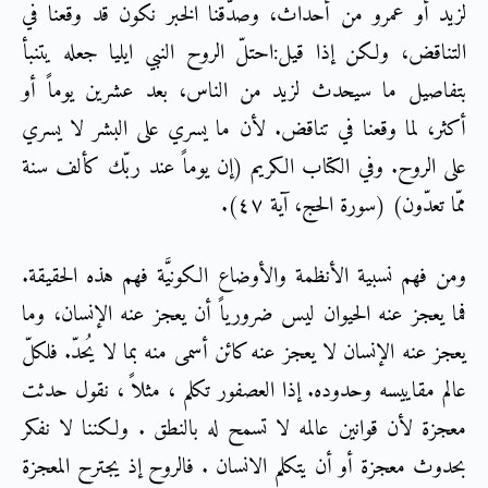
لزيد أو عمرو من أحداث، وصدّقنا الخبر نكون قد وقعنا في
التناقض، ولكن إذا قيل:احتلّ الروح النبي ايليا جعله يتنبأ
بتفاصيل ما سيحدث لزيد من الناس، بعد عشرين يوماً أو
أكثر، لما وقعنا في تناقض. لأن ما يسري على البشر لا يسري
على الروح. وفي الكتاب الكريم (إن يوماً عند ربّك كألف سنة
ممّا تعدّون) (سورة الحج، آية ٤٧).
ومن فهم نسبية الأنظمة والأوضاع الكونيَّة فهم هذه الحقيقة.
فما يعجز عنه الحيوان ليس ضرورياً أن يعجز عنه الإنسان، وما
يعجز عنه الإنسان لا يعجز عنه كائن أسمى منه بما لا يُحدّ. فلكلّ
عالم مقاييسه وحدوده. إذا العصفور تكلم ، مثلاً ، نقول حدثت
معجزة لأن قوانين عالمه لا تسمح له بالنطق . ولكننا لا نفكر
بحدوث معجزة أو أن يتكلم الانسان . فالروح إذ يجترح المعجزة