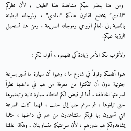
ومن هنا يتعذر عليكم مشاهدة هذا الطيف ؛ لأن نظركم
“المادي” يخضع لقانون عالمكم “المادي” ، ولموجاته البطيئة
بالنسبة إلى العالم الروحي وموجاته السريعة . ومن هنا تستحيل
الرؤية عليكم.
ولأقرب لكم الأمر زيادة كي تفهموه ، أقول لكم :
هبوا أنفسكم وقوفاً في شارع ما ، وهبوا أن سيارة ما تسير بسرعة
جنونية دون أن تتمكنوا من معرفة من هم في داخلها نظراً
لسرعتها الخاطفة . أما لو قيض لكم امتطاء سيارة ثانية وتبعتموها
حتى تبلغوها ، ثم سرتم جنبا إلى جنب ، فمهما كانت السرعة
التي تسيرون بها فإنكم ستشاهدون من هم في داخلها ، مثلما
يشاهدونكم هم بدورهم ، لأن سرعتيكما متساويتان . وهكذا عالمنا