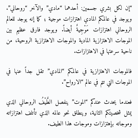
“إن لكل بشري جسمين: أحدهما “مادي” والآخر “روحاني”.
ويوجد في عالمكم المادي اهتزازات موجية ؛ كما إنه يوجد للعالم
الروحاني اهتزازات مَوْجِيةٌ أيضاً. ويوجد فارق عظيم بين
الموجات الاهتزازية المادية والموجات الاهتزازية الروحية، من
ناحية سرعتها في الاهتزازات.
فالموجات الاهتزازية في عالمكم “المادي” تقل جداً عنها في
الموجات التي تتم في عالم “الارواح”.
فعندما يحدث عندكم “الموت” ينفصل الطَّيْفُ الروحاني الذي
يمثل شخصيتكم الثانية، وينطلق نحو عالمه الذي تأتلف اهتزازاته
وموجاته بإهتزازات وموجات هذا الطيف.