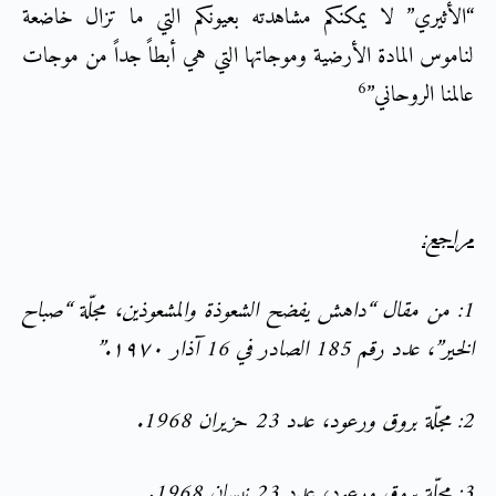
“الأثيري” لا يمكنكم مشاهدته بعيونكم التي ما تزال خاضعة
لناموس المادة الأرضية وموجاتها التي هي أبطاً جداً من موجات
6
عالمنا الروحاني”
مراجع:
1: من مقال “داهش يفضح الشعوذة والمشعوذين، مجلّة “صباح
الخير”، عدد رقم 185 الصادر في 16 آذار ١٩٧٠.”
2: مجلّة بروق ورعود، عدد 23 حزيران 1968.
3: مجلّة بروق ورعود، عدد 23 نيسان 1968.