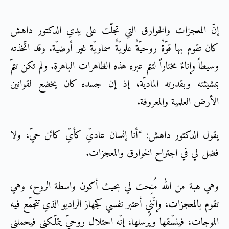
إنّ المعجزات والخوارق التي تجلّت على يدي الدكتور داهش
كان تقوم بها قوّةٌ روحيّةٌ علويّةٌ سماويّة غير أرضيّة. وقد اتّخذته
وسيطاً وإناءً مختاراً لتتم عبره هذه الظاهرات الباهرة. ولم تكن تتمّ
بمشيئته وبقدرته الماديّة، إذ إن جسده كان يخضع لقوانين
الأرض العلمية والمعروفة.
يقول الدكتور داهش: “أنا إنسان عاديّ كأيّ كائن حيّ، ولا
فضل لي في اجتراح الخوارق والمعجزات.
وهي هبة من الله مُنِحت لي بحيث أكون واسطة الروح، وهي
تقوم بالمعجزات، وإنّني أعتبر نفسي كجهاز الراديو الذي تتجمّع فيه
الموجات، فينسّقها ويُرسلها، إنّه احتلال روحيّ يتملّكني فيحملني