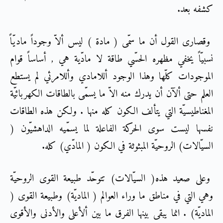
كشفه بعد.
وقصارى القول أن ما سمّى ( مادة ) ليس ألاّ وجوداً ماديّاً
نسبيّاً يخفي مظهره الحسّي طاقة لا مادّية هي , أساساً قوام
الموجودات كلّها وهذا الوجود أللامادي وأللامرئي لم يستطع
العلم حتى ألآن أن يدرك منه الاّ ما يسمّى بالطاقات الكهربائيّة
المغناطيسيّة التي يتألف الكون كله منها . ولكن هذه الطاقات
نفسها ليست سوى الحركة الفاعلة لما يسمّيه الداهشيّون (
السيّالات) الروحيّة المبثوثة في الكون ( المادّي) كله.
وعلى صعيد هذه( السيّالات) تتوحّد طبيعة القوى الروحيّة
وهي التي في مناطق ما وراء العوالم ( الماديّة) وطبيعة القوى (
الماديّة) . انما يبقى بينها الفرق ما بين ألأعلى والأدنى والأقوى