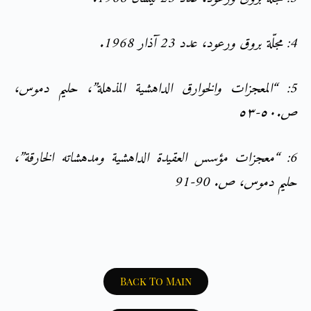
4: مجلّة بروق ورعود، عدد 23 آذار 1968.
5: “المعجزات والخوارق الداهشية المذهلة”، حليم دموس،
ص.٥٠-٥٣
6: “معجزات مؤسس العقيدة الداهشية ومدهشاته الخارقة”،
حليم دموس، ص. 90-91
Back To Main