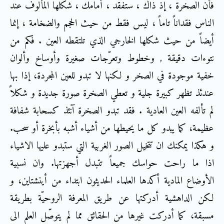
فأن الصخرة ، إذ ذاك ، ستفقد ، أمامك ، شكلها المألوف عند
الناس فقداناً تاماً ، ليس فقط من حيث الحجم والضخامة ، إنما
أيضاً من حيث شكلها الخارجي الذي تلتقطه العين . فكم من
نتوءات دقيقة , وخطوط وتعرّجات صغيرة وأوساخ وألوان
خفية موجودة في الصخر و لكنها لا تبدو للعين المجردة، إذا بها
عندئذ تظهر كبيرة جلية و تعطي الصخرة صورة جديدة و شكلاً
لم تألفه العين العادية . فقد تبدو الصخرة آنئذ كسحابة شفافة
عظيمة، كما يبدو كل ما يحيطها من أشياء أشبه بأبخرة أو سحب.
و هكذا يمكنك ان تتخيل الصور الغربية التي ستبدو عليها الاشياء
اذا ما راحت حواسك جميعاً تتبدل أجهزتها. وان نسبية
الأوضاع المادية أكدها العلماء الحديثون ابتداء من أينشتاين، و
لكن الداهشية أدركتها عن طريق المعرفة الروحيّة بطريقة
مسبقة، كما أدركت غيرها من الحقائق مما لم يتوصّل العلم الى