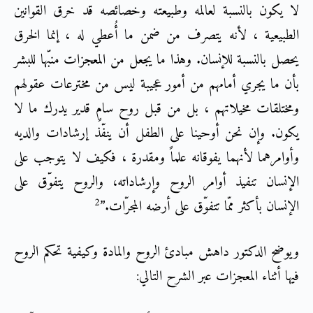
لا يكون بالنسبة لعالمه وطبيعته وخصائصه قد خرق القوانين
الطبيعية ، لأنه يتصرف من ضمن ما أُعطي له ، إنما الخرق
يحصل بالنسبة للإنسان. وهذا ما يجعل من المعجزات منبّها للبشر
بأن ما يجري أمامهم من أمور عجيبة ليس من مخترعات عقولهم
ومختلقات مخيلاتهم ، بل من قبل روح سامٍ قدير يدرك ما لا
يكون. وإن نحن أوحينا على الطفل أن ينفّذ إرشادات والديه
وأوامرهما لأنهما يفوقانه علماً ومقدرة ، فكيف لا يتوجب على
الإنسان تنفيذ أوامر الروح وإرشاداته، والروح يتفوّق على
2
الإنسان بأكثر ممّا تتفوّق على أرضه المجرّات.”
ويوضح الدكتور داهش مبادئ الروح والمادة وكيفية تحكم الروح
فيها أثناء المعجزات عبر الشرح التالي: