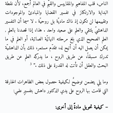
الناس، قلب المفاهيم والمقاييس والقيّم في العالم أجمع، لأن نقطة
البداية والارتكاز في تفسير القضايا والمبادئ والموجودات
وتقييمها لن تكون إذ ذاك ماديّة بل روحيّة . لا سيما أن التفسير
الداهشيّ يلتقي والعلم على صعيد واحد . هذا، إذا قصدنا بالعلم ,
العلم الصحيح الذي بلغ مرحلته النهائيّة الصائبة، أو العلم في ما
يمكن أن يصل اليه أن أتيح له، تقدّم مستمر، ذلك بأن الداهشيّة
تدرك مسبقاً، عن طريق الروح ، ما يدركه العلم عن طريق
3
البحث والعقل أن تأتت له القدرة على ذلك .”
وما يلي يتضمن توضيحٌ لكيفية حصول بعض الظاهرات الخارقة
التي قامت بها الروح على يدي الدكتور داهش بتفسيرٍ علمي:
– كيفية تحويل مادةً إلى أخرى: