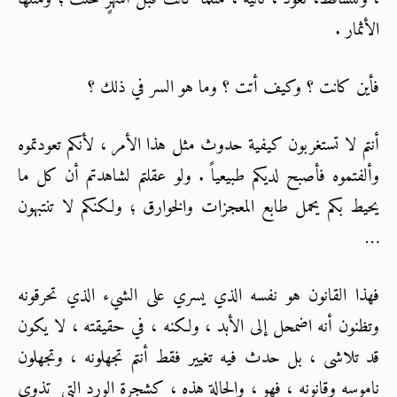
الأثمار .
فأين كانت ؟ وكيف أتت ؟ وما هو السر في ذلك ؟
أنتم لا تستغربون كيفية حدوث مثل هذا الأمر ، لأنكم تعودتموه
وألفتموه فأصبح لديكم طبيعياً . ولو عقلتم لشاهدتم أن كل ما
يحيط بكم يحمل طابع المعجزات والخوارق ؛ ولكنكم لا تنتبهون
…
فهذا القانون هو نفسه الذي يسري على الشيء الذي تحرقونه
وتظنون أنه اضمحل إلى الأبد ، ولكنه ، في حقيقته ، لا يكون
قد تلاشى ، بل حدث فيه تغيير فقط أنتم تجهلونه ، وتجهلون
ناموسه وقانونه ، فهو ، والحالة هذه ، كشجرة الورد التي تذوي