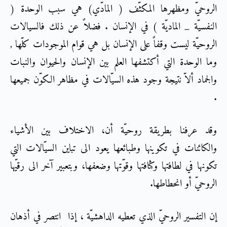
الروحيّ ومظهرها المكثّف ( المادّي) هي سبب الوحدة (
النفسيّة _ الماديّة ) في الإنسان . فضلاً عن ذلك فالسيالات
الروحيّة ليست وقفاً على الإنسان بل هي قوام الموجودات كلّها ,
وما الوحدة التي أكتشفها العلم بين الإنسان والحيوان والنبات
والجماد ألاّ نتيجة وجود هذه السيّالات في مظاهر الكوّن جميعها
.
وقد عرفنا بطريقة روحيّة أن، الاختلاف بين الأشياء
والكائنات في تكوينها وطبائعها يعود الى تباين السيّالات التي
تكونها في لطافتها وكثافتها وقوّتها وضعفها، وبتعبير آخر الى رقيّها
الروحيّ أو انحطاطها.
إن التفسير الروحيّ الذي تعطيه الداهشيّة ، إذا انتصر في أذهان