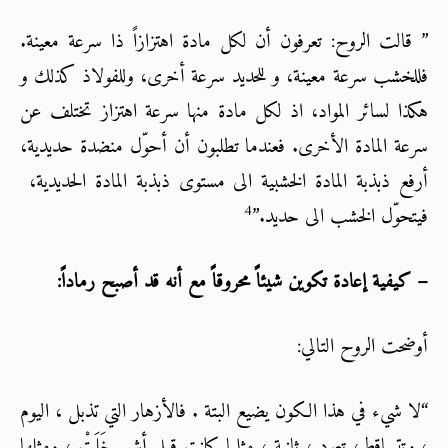
” قالت الروح: تعرفون أن لكل مادة اهتزازاً ذا سرعة معينة.
فللخشب سرعة معينة، و للحديد سرعة أخرى، وللفولاذ كذلك و
هكذا لسائر المواد، اذ لكل مادة منها سرعة اهتزاز تختلف عن
سرعة المادة الأخرى. فعندما تطلبون أن أحوّل منضدة حديدية،
أرفع ذبذبة المادة الخشبية الى مستوى ذبذبة المادة الحديدية،
4
فيتحوّل الخشب الى حديد.”
– كيفية إعادة تكوين شيئاً محروقاً مع أنه قد أصبح رماداً:
أوضحت الروح التالي:
“لا شيء في هذا الكون يضيع البتة . فالأزهار التي تذبل ، اليوم
، وتتساقط، تعود ، ثانية ، مثلما كانت قبل أشهرٍ خَلَتْ ؛ ومثلها