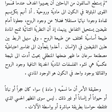
“لم يستطع السالفون من الباحثين أن يصيبوا الهدف عندما قسّموا
القوى المبثوثة في الكون الى ماديّة وروحيّة , أذ أنهم بتكريسهم
للمادة وجودا نهائيا مستقلا فضلا عن وجود الروح، جعلونا أمام
نقيضين يستحيل التفاعل بينهما، إذ أن النظريّة الثنائيّة تمنح المادة
طبيعة أساسيّة تختلف عن طبيعة الروح . وفي سبيل الربط بين
هذين النقيضين في الإنسان , أخذوا يلجأون الى تفاسير اعتباطيّة
مصطنعة سرعان ما ظهر ضعفها المنطقي بحيث أدت الى نتيجة
عكسيّة هي نشوء الفلسفات الماديّة الحديثة النافية وجود الروح
والقائلة بوجود واحد في الكون هو الوجود المادي .
وحقيقة الأمر أن ما نسمّيه ( مادة ) سواء كان حجراً أو نباتاً
أو حيواناً أو إنساناً أو غير ذلك , ليس سوى المظهر الحسي الذي
تلتقطه حواسنا بطريقة مباشرة أو بواسطة الآلات .