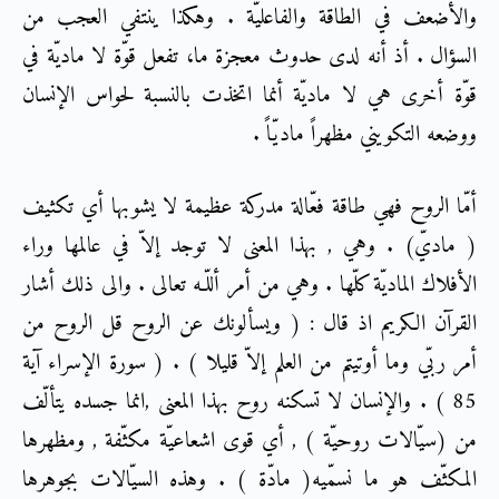
والأضعف في الطاقة والفاعليّة . وهكذا ينتفي العجب من
السؤال . أذ أنه لدى حدوث معجزة ما، تفعل قوّة لا ماديّة في
قوّة أخرى هي لا ماديّة أنما اتخذت بالنسبة لحواس الإنسان
ووضعه التكويني مظهراً ماديّاً .
أمّا الروح فهي طاقة فعّالة مدركة عظيمة لا يشوبها أي تكثيف
( ماديّ) . وهي , بهذا المعنى لا توجد إلاّ في عالمها وراء
الأفلاك الماديّة كلّها . وهي من أمر أللّـه تعالى . والى ذلك أشار
القرآن الكريم اذ قال : ( ويسألونك عن الروح قل الروح من
أمر ربّي وما أوتيتم من العلم إلاّ قليلا ) . ( سورة الإسراء آية
85 ) . والإنسان لا تسكنه روح بهذا المعنى ,انما جسده يتألّف
من (سيّالات روحيّة ) , أي قوى اشعاعيّة مكثّفة , ومظهرها
المكثّف هو ما نسمّيه( مادّة ) . وهذه السيّالات بجوهرها