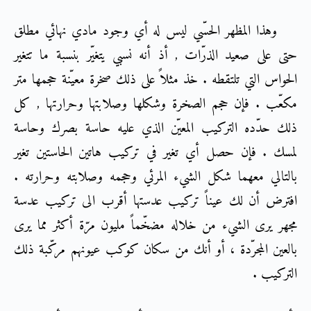
وهذا المظهر الحسّي ليس له أي وجود مادي نهائي مطلق
حتى على صعيد الذرّات , أذ أنه نسبي يتغيّر بنسبة ما تتغير
الحواس التي تلتقطه . خذ مثلاً على ذلك صخرة معيّنة حجمها متر
مكعّب . فإن حجم الصخرة وشكلها وصلابتها وحرارتها , كل
ذلك حدّده التركيب المعيّن الذي عليه حاسة بصرك وحاسة
لمسك . فإن حصل أي تغير في تركيب هاتين الحاستين تغير
بالتالي معهما شكل الشيء المرئي وحجمه وصلابته وحرارته .
افترض أن لك عيناً تركيب عدستها أقرب الى تركيب عدسة
مجهر يرى الشيء من خلاله مضخّماً مليون مرّة أكثر مما يرى
بالعين المجرّدة ، أو أنك من سكان كوكب عيونهم مركّبة ذلك
التركيب .