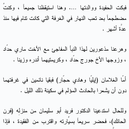
فبكت الحفيدة ووالدتها …. وهنا استيقظنا جميعاً ، وكنتُ
مضطجعاً بعد تعب النهار في الغرفة التي كانت تنام فيها منذ
عدَّة أشهر .
وهرعنا مذعورين لهذا النبأ المفاجئ مع الأخت ماري حدّاد
، وزوجها الأخ جورج حدّاد ، وكريمتيهما أندره وزينا .
أمّا الغلامان (إيليّا وهادي حجّار) فبقيا نائمين في غرفتهما
دون أن يشعرا بالحادث المؤلم في سكينة ذلك الليل .
وللحال استدعينا الدكتور فريد أبو سليمان من منزلِه (فرن
الحائك)، فحضر سريعاً بسيّارتِه واقترب من الفقيدة ، فإذا