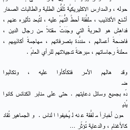
حوله ، والمدارس الاكليريكيَّة تُلقّنُ الطلبة والطالبات الصغار
أشنع الأكاذيب ، ملفّقةً أحطَّ التُّهَمْ عليه ، لتُبعد تأثيره عنهم ،
فداهِش هو الحربةُ التي وجَدَتْ مقتلاً من رجال الدين ،
فاضحةً أعمالهم ، مندّدةً بتصرفاتهم ، مهاجمةً أكاذيبهم ،
معلنةً رجاساتهم ، مبرهنةً تدجيلاتهم للرأي العامّ .
وقد هالهم الأمر فتكأكأوا عليه ، وتكالبوا
ض
دّه بجميع وسائل دعايتهم . حتى على منابر الكنائس كانوا
يُذي
عون أَخباراً ملفّقةً عنه ليُخيفوا الناس . والجماهير تُقاد
كالأَغنام ، والدعاية تُؤثّر …