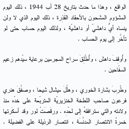
الواقع ، وهذا ما حدث بتاريخ 28 آب 1944 ، ذلك اليوم
المشؤوم المشحون بالأحقاد القَذِرة ، ذلك اليوم الذي لا ولن
ينساه أيُّ داهشيّ أو داهشيّة ، ولذلك اليوم حساب حتى لو
تأخَّر إلى يوم الحساب .
وأُوقِفَ داهش ، وأُطْلِقَ سراح المجرمين برعاية سيّدهم زعيم
السفّاحين .
وطُرِبَ بشارة الخوري ، وهلَّلَ ميشال شيحا ، وصفَّقَ هنري
فرعون صاحب اللطخة الخنزيريّة المتربّعة على خدّه منذ
ولادته والتي سترافقهُ إلى لحْدِه . ورقَصَتْ لور وقد أسكَرتها
خمرةُ الانتصار المدنَّسَة ، انتصار الرذيلة على الفضيلة .