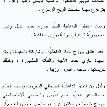
اطمأنَّتْ قلوبُهم فاعتنقوا الداهشية بإيمانٍ وطيد وعزمٍ لا
يتزعزع مهما عصفت الريح الزعزع .
وممن اعتنقوا الداهشيَّة السيّد جورج حداد عديل رئيس
الجمهوريّة الباغية بشارة ألخوري الطاغية .
فقد اعتنق جورج حداد الداهشيّة ، وشاركته بالعقيدة زوجتهُ
السيدة ماري حداد الأديبة والفنّانة المشهورة ، وكذلك
كريماتها : ماجدا ، آندره ، وزينا .
وأَوَّل من اعتنق الداهشيّة الصحافي المعروف يوسف الحاج
، والشاعر الغرّيد حليم دمّوس والنطاسي ألاختصاصي
جورج خبصا ، والدكتور فريد أبو سليمان ، وجوزف حجّار