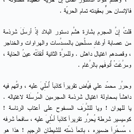
فالإنسان حرٌّ بعقيدته تمام الحريّة .
قلتُ إِنَّ المجرم بشارة هشَّم دستور البلاد إذْ أرسَلَ شرذمة
من عصابة أوغادٍ مسلَّحين بالمسدَّسات والهراوات والخناجر
، وقصدهم اغتيال داهش . وللمرَّة الثانية أَنقذَتْه عينُ العناية ،
ومرَّغَتْ أُنوفَهم بالرَّغام .
وحرَّر محمّد علي فيَّاض تقريراً كاذباً أُمْلِيَ عليه ، واتَّهم فيه
داهشاً بمحاولة اغتيال شرذمة المجرمين المُرسَلة لاغتياله .
يا للهوان ! ويا للشَّرَف المسفوح على أعتاب الرئاسة !
كوميسير شرطة يُحرّر تقريراً كاذباً أُمْلِيَ عليه ، سافحاً شرفه
، مُسخّراً ضميره ، بائعاً ذمّته للشيطان الرجيم ! هذا هو