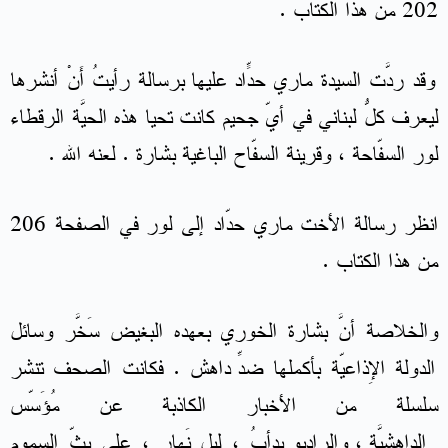
202 من هذا الكتاب .
وقد ردَّت السيدة ماري حدّاد عليها برسالةٍ رأيتُ أَنْ أنشرها
ليعرف كلُّ لبناني في أيّ جحيم كانت تحيا هذه الحيَّة الرقطاء
لور السفّاحة ، وقرينة السفّاح الباغية بشارة . لعنه الله .
انظر رسالة الأخت ماري حدّاد إلى لور في الصفحة 206
من هذا الكتاب .
والخلاصة أنَّ بشارة الخوري بعهده البغيض سَخَّر وسائل
الدولة الإِذاعيّة بأكملها ضدّ داهِش . فكانت الصحف تنشر
سلسلة من الأخبار الكاذبة عن مُؤَسّس
الداهشيّة ، والراديو يدأَبُ ، ليل نَهار ، على بثّ السموم