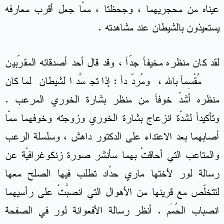
عيناه من محجريهما ، وجحظتا ، ممّا جعل أقرب معارفه
يستعيذون بالشيطان عند مشاهدته .
لقد كان منظره مخيفاً جدّاً ، وقد قال أحد أصدقائه المقرّبين
مُقْسِماً بالله ، ومُردّداً : إذا تجسَّد الشيطان لما كان
منظره أشدّ خوفاً من منظر بشارة الخوري المرعب .
وتأكيداً لشدّة انزعاج بشارة الخوري وزوجته وخوفهما ممّا
أصابهما بعد الاعتداء على الدكتور داهش ، وسلسلة الرعب
والمتاعب التي أحاقتْ بهما سأنشر صورة زنكوغرافيّة عن
رسالة لور لأختها ماري حدّاد تطلب فيها الصلح معها
لتتخلّص مع قرينها من الأهوال التي انصبَّتْ على رأسيهما
انصباب الحُمَم . أنظر رسالة الأفعوانة لور في الصفحة