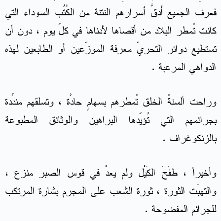
فعرف الجميع أَدقَّ أسرارهم النتنة من الكُتُب السوداء التي
كانت تُمطر البلاد من أقصاها لأدناها في كلّ يوم ، دون أن
تستطيع دوائر التحريّ معرفة الموزّعين أو الطابعين لهذه
الدواهي المرعبة .
وراحت ألسنةُ الخلق تُمطرهم بسهامٍ حادَّة ، وتسلقهم مندِّدة
بجرائمهم التي تُؤيّدها البراهين والوثائق المطبوعة
بالزنكوغراف .
وأخيراً ، طفَحَ الكَيْل ولم يعدْ في قوس الصبر منزع ،
والتهبَت الثورة ، ثورة الشعب على المجرم بشارة المرتكب
للجرائم المفضوحة .