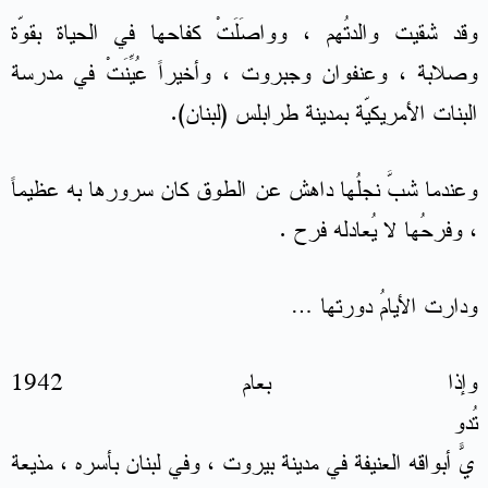
وقد شقيت والدتُهم ، وواصَلَتْ كفاحها في الحياة بقوّة
وصلابة ، وعنفوان وجبروت ، وأخيراً عُيِّنَتْ في مدرسة
البنات الأمريكيّة بمدينة طرابلس (لبنان).
وعندما شبَّ نجلُها داهش عن الطوق كان سرورها به عظيماً
، وفرحُها لا يُعادله فرح .
ودارت الأيامُ دورتها …
وإذا بعام 1942
تُدو
يّ أبواقه العنيفة في مدينة بيروت ، وفي لبنان بأسره ، مذيعةً