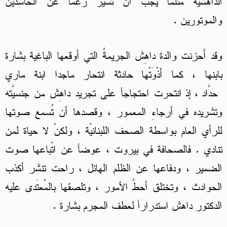
الداهشيّة مثلما يجب أن تسير رغماً عن الحاسدين
والموتورين .
وقد أَحزنت والدة داهِش الجريمةُ التي أوقعها الباغية بشارة
بابنها ، كما أَذْوَتْها حادثة انتحار ماجدا ابنة ماري
حدّاد ، إذ انتحرَت احتجاجاً على تجريد داهِش من جنسيَّته
وتشريده في أرجاءِ المعمور ، وقصدها أن تُسمع صوتها
للرأي العام بواسطة الصحف اللبنانيّة ، ولكنْ لا حياة لمن
تنادي . فالصحافة في بيروت ، عوضاً عن اتّباعها صوت
الضمير ، ودفاعها عن الظلم الهائل ، راحت تنشر أكذب
الحوادث ، وتختلق أحطَّ الأمور ، وتلصقها بالمُعتَدى عليه
الدكتور داهش استدراراً لعطف المجرم بشارة .