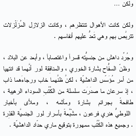
ولكن …
ولكن كانت الأهوال تنتظرهم ، وكانت الزلازل المُزَلْزلات
تتربَّص بهم وهي تَعدُّ عليهم أنفاسهم .
وجُرِّد داهش من جنسيّته قسراً واغتصاباً ، وأُبعد عن البلاد ،
وظنّ السفّاح بشارة الخوري ، والمُنافِقة لور أنّهما قد انتهَيا
من أمر مُؤَسّس الداهشيّة ، لكنَّ ظنَّهما خاب ورجاءَهما ذاب
، إذ سرعان ما صدَرَت سلسلة من الكُتُبِ السوداء الرهيبة ،
طافحةً بجرائم بشارة ومآثمه ، وملأى بأخبار
اللوطيّ هنري فرعون ، مُشْبَّعةً بأسرار لور الجنسيّة القَذِرة
. وجميع هذه الكُتُب ممهورة بتوقيع ماري حدّاد الداهشيّة .