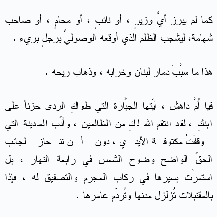
كما لم يبرز أيُّ وزيرٍ ، أو نائبٍ ، أو محامٍ ، أو صاحب
شهامة، ليشجب الظلم الذي أوقعه الوصوليُّ برجلٍ بريء .
هذا ما سبَّبَ دمار لبنان وخرابه ، وذهاب ريحه .
فيا أُمَّ داهش ، أيّتها الجبَّارة التي طواكِ الردى حزناً على
ابنكِ ، لقد انتقم الله لكِ من الظالمين ، وأَدّب المدينة التي
وقفَتْ مكتوفة الأيدي ، دون أن تنحاز لجانب
الحقّ الواضح وضوح الشمس في رابعة النهار ، بل
استمرَّت بسيرها في ركاب المجرم والتصفيق له ، فإذا
بالمقنبلات تُزلزل مدنها وتُردّم عامرها .