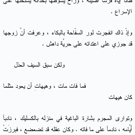
ظانّاً إيّاه فرساً أصيلة ، وراح يسوطها بحذائه يستحثُّها على
الإسراع .
وإذْ ذاك انفجرت لور السفّاحة بالبكاء ، وعرفت أنَّ زوجها
قد جوزي على اعتدائه على حريّة داهِش .
ولكن سبق السيف العذل
فما فات مات ، وهيهاتِ أن يعود مثلما
كان هيهات
وتوارى المجرم بشارة الباغية في منزله بالكسليك ، نادباً
أَيَّامه ، نادماً على ما فاته . وكان عقله قد تضعضع ، فبرزَتْ