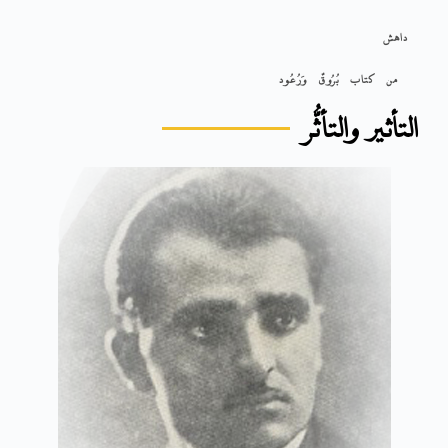
داهش
من كتاب بُرُوقٌ وَرُعُود
التأثير والتأثُّر