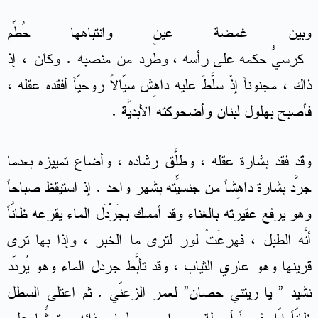
وبين غمضة عينٍ وانتباهها حُطِّم
كرسيّ حكمه على رأسه ، وطُرد من منصبه . وكان ، إذ
ذاك ، مجنوناً إذْ سلَّطَ عليه داهِش سيّالاً روحيّاً أفقده عقله ،
فأصبح بهلول لبنان وأضحوكته الأبديَّة .
وقد فقد بشارة عقله ، وطلّقَ رشاده ، وأضاع تمييزه بعدما
جرَّد بشارة داهِشاً من جنسيّته بشهرٍ واحد . إذ استيقظ صباحاً
وهو يرفع عقيرته بالغناء وقد أمسك بجَرْدَل الماء يقرعه ظانَّاً
أنَّه الطبل ، فهرعَتْ لور لترى ما الخبر ، وإذا بها ترى
قرينها وهو عاري الثياب ، وقد تأبَّط جردل الماء وهو يُردّد
نشيد ” يا ريتني حصان” لعمر الزعنّي . ثم اعتلى السطل