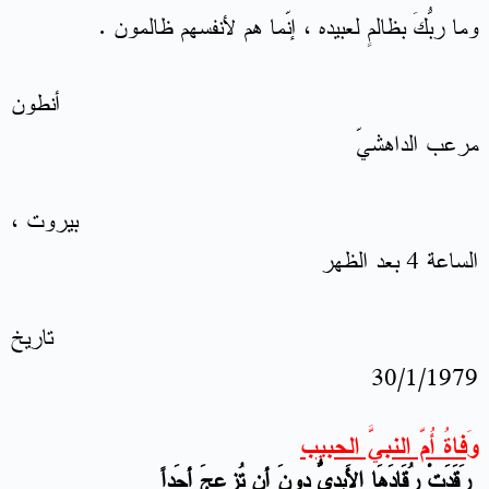
وما ربُّكَ بظالمٍ لعبيده ، إنّما هم لأنفسهم ظالمون .
أنطون
مرعب الداهشيّ
بيروت ،
الساعة 4 بعد الظهر
تاريخ
30/1/1979
وَفاةُ أُمّ النبيّ الحَبيِب
رَقَدَتْ رُقَادَهَا الأَبديّ دُونَ أن تُزعجَ أحَداً