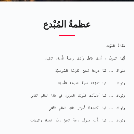
عظمةُ المُبْدع
عَدَالةُ المَوْت
أَيُّها الموتُ : أَنتَ عَادلٌ وأنتَ رحمةٌ لأَبناء الحَياة
فلولاكَ … لمَا عرفنا مَعنىً للراحَة السّرمديَّة
ولولاك … لما تذوَّقنا نعمةَ الغبطَة الأَبديَّة
ولولاك … لما أطمأنّت قلُوبُنَا الحائِرة في هَذا العالم الفاني
ولولاك … لما اكتشفنَا أَسرَار ذلك العَالم الثّاني
ولولاك … لما رأَت عيونُنا وجهَ الحقّ ربّ الحَياة والممات