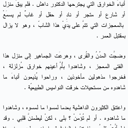
أنباءَ الخوارق التي يجترحها الدكتور داهش . فلم يبقَ منزل
أو شارع أو متجر أو نادٍ أو حقل أو غابٌ لم يسمَعْ
بالمعجزات التي تتمّ على يَدَيْ هذا الشابّ ، وهو لا يزال
بمقتبل العمر .
وضجَّت المدُنُ والقُرى ، وهرعَت الجماهير إلى منزل هذا
الفتى المعجز ، وشاهدوا بأُمّ أَعينهم خوارق مُزلزلة ،
فخرجوا مذهولين مأخوذين ، وراحوا يُذيعون أنباءَ ما
شاهدوه من مستحيلات خرقت النواميس الطبيعيّة .
واعتنق الكثيرون الداهشية بعدما لمسوا ما لمسوه ، وشاهدوا
ما شاهدوه . أو لم تُؤْمنْ ؟ بلى ، لكنْ ليطمئنَّ قلبي . وقد