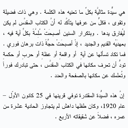
هي سيّدةٌ مثاليَّة بكلِّ ما تعنيه هذه الكلمة . وهي ذات فضيلة
وتقوى ، فكلُّ من عرفها يتأكَّد له أَنَّ الكتاب المقدَّس لم يكن
ليُفارق يدها . وبتكرار السنين أصبحَتْ مُلِمَّةً بكلّ آيةٍ فيه ،
بعهدَيْه القديم والجديد ، إذْ أصبحَتْ حجَّّةً ذات برهان فوري .
فما تكاد تسألها عن آيةٍ أو واقعةٍ أو عظةٍ أو حربٍ أو حكمةٍ
تودُّ أن تعرف مكانها في الكتاب المقدَّس ، حتى تبادرك فوراً
وتُعلمك عن مكانها بالصفحة والعدد .
إنَّ هذه السيّدة المقتدرة تُوفي قرينها في 25 كانون الأوّل –
عام 1920، وكان طفلها داهش لم يتجاوز الحادية عشرة من
عمره ، فضلاً عن شقيقاته الأربع .