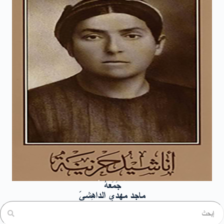
جَمَعهُ
ماجد مهدي الداهِشيّ