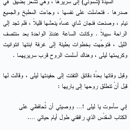
السيّدة (شموني) إلى سريرها ، وهي تشعر بضيقٍ في
صدرها . فتحاملت على نفسها ، وجاءَت المطبخ والجميع
نيام ، وصنعت فنجان شاي عساهُ ينعشها قليلاً ، فلم تجد إلى
الراحة سبيلاً . وكانت الساعة عندئذٍ الواحدة بعد منتصف
الليل ، فتوجَّهت بخطوات بطيئة إلى غرفة ابنتها انتوانيت
وكريمتها ليلى ، وهناك أسلمت الروح قرب سريريهما .
وقبل وفاتها بعدَّة دقائق التفتت إلى حفيدتها ليلى ، وقالت لها
قبل أنْ تنطلق روحها إلى باريها :
إني سأموت يا ليلى !… ووصيتي أن تُحافظي على
الكتاب المقدّس الذي رافقني طول أيام حياتي ….