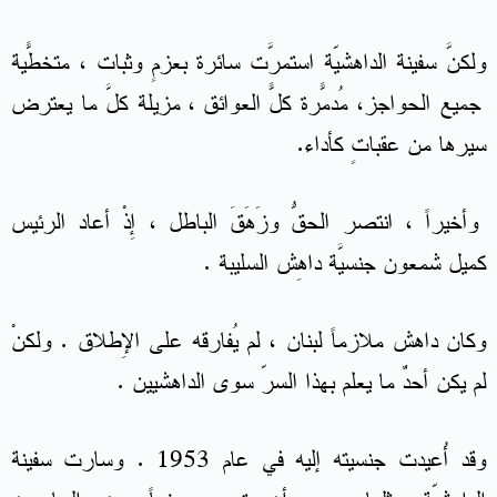
ولكنَّ سفينة الداهشيّة استمرَّت سائرة بعزمٍ وثبات ، متخطّيةً
جميع الحواجز، مُدمّرةً كلّ العوائق ، مزيلةً كلَّ ما يعترض
سيرها من عقباتٍ كأداء.
وأخيراً ، انتصر الحقُّ وزَهَقَ الباطل ، إِذْ أعاد الرئيس
كميل شمعون جنسيَّة داهِش السليبة .
وكان داهش ملازماً لبنان ، لم يُفارقه على الإِطلاق . ولكنْ
لم يكن أحدٌ ما يعلم بهذا السرّ سوى الداهشيين .
وقد أُعيدت جنسيته إليه في عام 1953 . وسارت سفينة