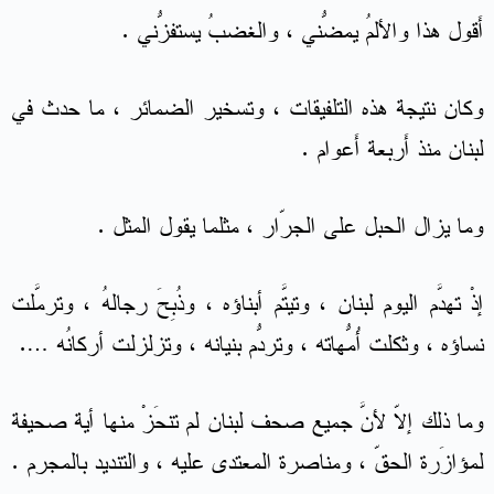
أَقول هذا والألمُ يمضُّني ، والغضبُ يستفزُّني .
وكان نتيجة هذه التلفيقات ، وتسخير الضمائر ، ما حدث في
لبنان منذ أَربعة أَعوام .
وما يزال الحبل على الجرّار ، مثلما يقول المثل .
إذْ تهدَّم اليوم لبنان ، وتيتَّم أبناؤه ، وذُبِحَ رجالهُ ، وترمَّلت
نساؤه ، وثكلت أُمّهاتُه ، وتردّم بنيانُه ، وتزلزلت أركانُه ….
وما ذلك إلاّ لأنَّ جميع صحف لبنان لم تنحَزْ منها أية صحيفة
لمؤازَرة الحقّ ، ومناصرة المعتدى عليه ، والتنديد بالمجرم .