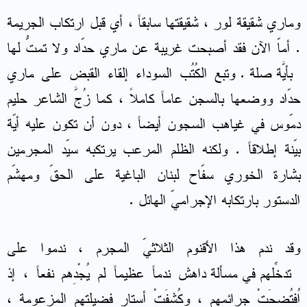
وماري شقيقة لور ، شقيقتها سابقاً ، أي قبل ارتكاب الجريمة
. أماّ الآن فقد أصبحت غريبة عن ماري حدّاد ولا تمتُّ لها
بأيّة صلة . وتبعَ الكُتُب السوداء إلقاء القبض على ماري
حدّاد ووضعها بالسجن عاماً كاملاً ، كما زُجَّ الشاعر حليم
دمّوس في غياهب السجون أيضاً ، دون أن تكون عليه أيّة
بيّنة إطلاقاً . ولكنه الظلم المرعب يرتكبه سيّد المجرمين
بشارة الخوري سفّاح لبنان الباغية على الحقّ ومهشّم
الدستور بارتكابه الإجراميّ الهائل .
وقد ندم هذا الأقنوم الثلاثيّ المجرم ، ندموا على
تدخّلهم في مسألة داهِش ندماً عظيماً لم يُجْدِهم نفعاً ، إذ
اُفتُضِحَتْ جرائمهم ، وكُشِفَتْ أستار فضيلتهم المزعومة ،