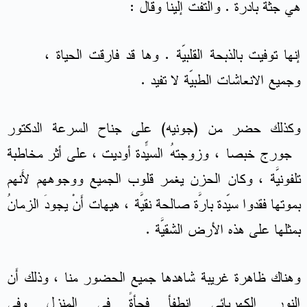
هي جثَّة بادرة . والتفت إلينا وقال :
إنها توفيت بالذبحة القلبيّة . وها قد فارقت الحياة ،
وجميع الانعاشات الطبيّة لا تفيد .
وكذلك حضر من (جونيه) على جناح السرعة الدكتور
جورج خبصا ، وزوجتهُ السيّدة أوديت ، على أثر مخاطبةٍ
تلفونيَّة ، وكان الحزن يغمر قلوب الجميع ووجوههم لأَنهم
بموتها فقدوا سيّدة بارَّة صالحة نقيَّة ، هيهات أَنْ يجودَ الزمانُ
بمثلها على هذه الأرض الشقيَّة .
وهناك ظاهرة غريبة شاهدها جميع الحضور منا ، وذلك أَن
النور الكهربائي انطفأ فجأةً في المنزل وفي