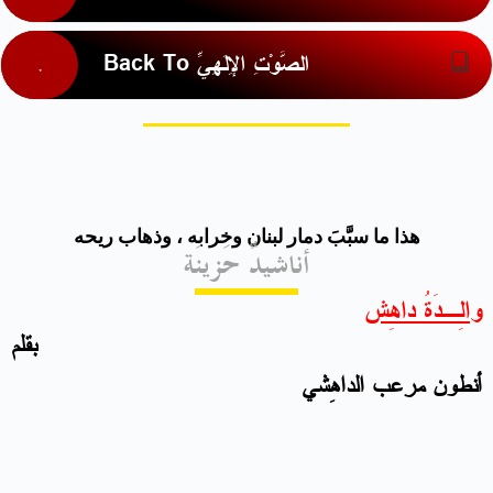
Back To الصَّوْتِ الإِلَهِيِّ
هذا ما سبَّبَ دمار لبنان وخرابه ، وذهاب ريحه
أناشيدٌ حَزينَة
والِـدَةُ داهِش
بقلم
أنطون مرعب الداهِشي