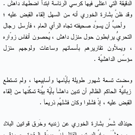
الدقيقة التي اعتلى فيها كرسيّ الرئاسة ابتدأ اضطهاد داهش .
وقد ظنَّ بشارة الخوري أنه من السهل إلقاء القبض عليه ؛
وأحبّ أن يُسوّد صحيفته تجاه الرأي العام ، فأَرسل رجال
التحريّ يُرابطون حول منزل داهش ، يُحصون أنفاس زوّاره
، ويملأون تقاريرهم بأسمائهم وساعات ولوجهم منزل
مؤسّس الداهشيّة .
ومضت تسعة شهور طويلة بأيّامها وأسابيعها ، ولم تستطع
زبانيّةُ الحاكم الظالم أن تدين داهشاً بأيّة بيّنة تُمكّنها من إِلقاء
القبض عليه ، إذْ فشلوا وكان فشلهُم ذريعاً .
حينذاك شمَّر بشارة الخوري عن زنديه وخَرق قوانين البلاد
، وهشَّمَ موادّ الدستور القائل إِنَّ حريّة العقيدة مصونة ،