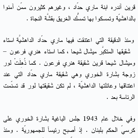
قرين آندره ابنة ماري حدّاد ، وغيرهم كثيرون ممّن آمنوا
بالداهشيّة وتمسكوا بها تمسُّك الغريق بقشَّة النجاة .
ومنذ الدقيقة التي اعتنقت فيها ماري حدّاد الداهشيّة استاءَ
شقيقها المتكبّر ميشال شيحا ، كما استاءَ هنري فرعون –
وميشال شيحا قرين شقيقة هنري فرعون . كما ذُهِلَتْ لور
زوجة بشارة الخوري وهي شقيقة ماري حدّاد التي عند
اعتناقها وعائلتها الداهشيّة ، لم تكن شقيقتها لور قد تسنّمت
الرئاسة بعد .
وفي خلال عام 1943 جلس الباغية بشارة الخوري على
كرسيّ الحكم بلبنان . إذ أصبح رئيساً للجمهوريّة . ومنذ