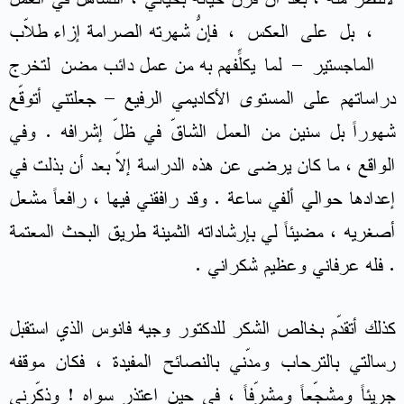
، بل على العكس ، فإنّ شهرته الصرامة إزاء طُلاّب
الماجستير – لما يكلّفهم به من عمل دائب مضنٍ لتخرج
دراساتهم على المستوى الأكاديمي الرفيع – جعلتني أتوقّع
شهوراً بل سنين من العمل الشاقّ في ظلّ إشرافه . وفي
الواقع ، ما كان يرضى عن هذه الدراسة إلاّ بعد أن بذلت في
إعدادها حوالي ألفي ساعة . وقد رافقني فيها ، رافعاً مشعل
أصغريه ، مضيئاً لي بإرشاداته الثمينة طريق البحث المعتمة
. فله عرفاني وعظيم شكراني .
كذلك أتقدّم بخالص الشكر للدكتور وجيه فانوس الذي استقبل
رسالتي بالترحاب ومدّني بالنصائح المفيدة ، فكان موقفه
جريئاً ومشجّعاً ومشرّفاً ، في حين اعتذر سواه ! وذكّرني