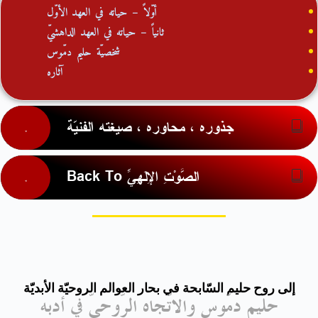
أوّلاً – حياته في العهد الأوّل
ثانياً – حياته في العهد الداهشيّ
شخصيّة حليم دمّوس
آثاره
جذوره ، محاوره ، صيغته الفنيّة
Back To الصَّوْتِ الإِلَهِيِّ
إلى روح حليم السّابحة في بحار العوالم الروحيّة الأبديّة
حليم دمّوس والاتّجاه الرّوحيّ في أدبه