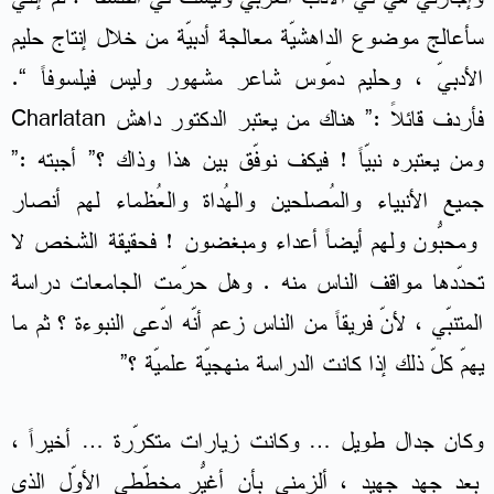
سأعالج موضوع الداهشيّة معالجة أدبيّة من خلال إنتاج حليم
الأدبيّ ، وحليم دمّوس شاعر مشهور وليس فيلسوفاً “.
فأردف قائلاً :” هناك من يعتبر الدكتور داهش Charlatan
ومن يعتبره نبيّاً ! فيكف نوفّق بين هذا وذاك ؟” أجبته :”
جميع الأنبياء والمُصلحين والهُداة والعُظماء لهم أنصار
ومحبّون ولهم أيضاً أعداءُ ومبغضون ! فحقيقة الشخص لا
تحدّدها مواقف الناس منه . وهل حرّمت الجامعات دراسة
المتنبّي ، لأنّ فريقاً من الناس زعم أنّه ادّعى النبوءة ؟ ثم ما
يهمّ كلّ ذلك إذا كانت الدراسة منهجيّة علميّة ؟”
وكان جدال طويل … وكانت زيارات متكرّرة … أخيراً ،
بعد جهد جهيد ، ألزمني بأن أغيّر مُخطّطي الأوّل الذي