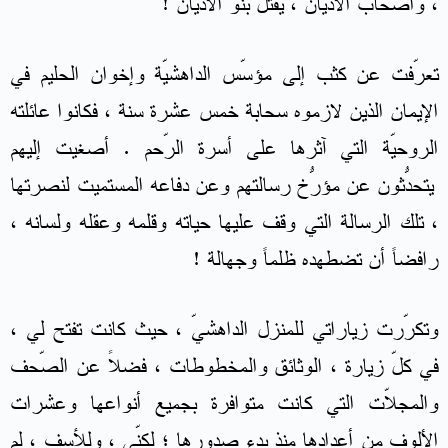
، وأصحاب الأديان ، يُقتل بنو الأديان !
تعرّفت عن كثب إلى مؤسّس الداهشيّة وإخوان الحليم في
الإيمان الذين لازموه سحابة خمس عشرة سنة ، فكانوا عائلته
الروحيّة التي آثرها على أسرة الرّحم . أصغيت إليهم
يتحدّثون عن مُؤرّخ رسالتهم وعن دفاعه المُستميت لنصرتها
، تلك الرسالة التي وقف عليها حياته وقلمه وعقله ولسانه ،
رافضاً أن تضطهده ظلماً وجهالة !
وتكرّرت زياراتي للمنزل الداهشيّ ، حيث كانت تفتح لي ،
في كلّ زيارة ، الوثائق والمخطوطات ، فضلاً عن الصّحف
والمجلاّت التي كانت متوافرة بجميع أنواعها وعشرات
الألوف من أعدادها منذ بدء صدورها ؛ لكنّي ، وللأسف ، لم