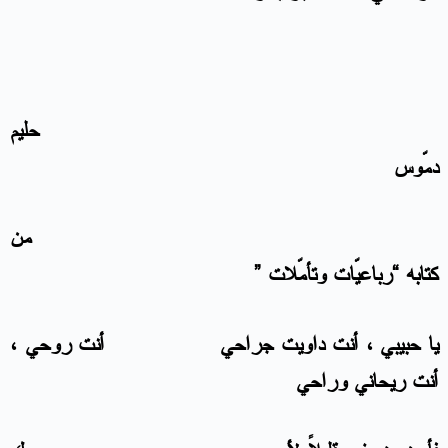
حليم
دمّوس
من
كتابه “رباعيّات وتأمّلات ”
يا حبيبي ، أنت داويت جراحي أنت روحي ،
أنت ريحاني وراحي