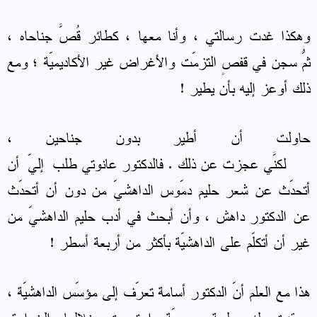
وهكذا غدت رسالتي ، وأنا معها ، كطائر قُصَّ جناحاه ،
ثمّ سُجن في قفصٍ التزمّت والأغراض غير الأكاديميّة ؛ ومع
ذلك أوعز إليه بأن يطير !
حاولت أن أطير بدون جناحين ،
لكنّي عجزت عن ذلك . فالدكتور عانوتي طلبَ إليّ أن
أتحدّث عن شعر حليم دمّوس الداهشيّ من دون أن أتحدّث
عن الدكتور داهش ، وأن أبحث في أدب حليم الداهشيّ من
غير أن أتكلّم على الداهشيّة بأكثر من أربعة أسطر !
هذا مع العلم أنّ الدكتور أسامة تعرّف إلى مؤسّس الداهشيّة ،