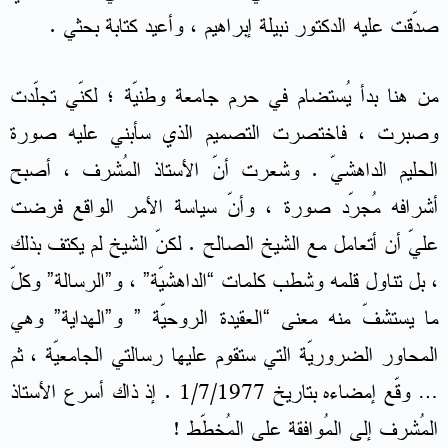
صدّقت عليه الدكتور نبيلة إبراهيم ، وأعيد كتابة بحثي .
من هنا بدأ يُستضام في حرم جامعة وطنيّة ؛ لكنّي تجلّدت
وصبرت ، فاختصرت التصميم الذي سأبني عليه صورة
الحليم الداهشيّ . وشعرت أنّ الأستاذ المُشرف ، أصبح
أشرافه مُجرّد صورة ، وأنّ سياسة الأمر الواقع فرضت
عليّ أن أتعامل مع الشيخ الصالح . لكنّ الشيخ لم يكتف بذلك
، بل تناول قلمه وشطب كلمات “الداهشيّة” ، و”الرسالة” وكلّ
ما يستشفّ منه معنى “العقيدة الروحيّة ” و”الهداية” وهي
المحاور الضروريّة التي ستقوم عليها رسالتي الجامعيّة ، ثم
… وقّع إمضاءه بتاريخ 1/7/1977 . إذ ذاك أسرع الأستاذ
المُشرف إلى المُوافقة على المُخطّط !