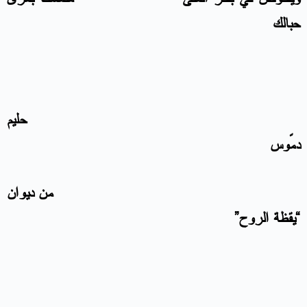
حبالك
حليم
دمّوس
من ديوان
“يقظة الروح”