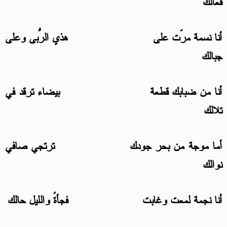
فعالك
أنا نسمة مرّت على هذي الرُّبى وعلى
جبالك
أنا من ضبابك قطعة بيضاء ترقد في
تلالك
أما موجة من بحر جودك ترتجي صافي
نوالك
أنا نجمة لمعت وغابت فجأةً والليل حالك