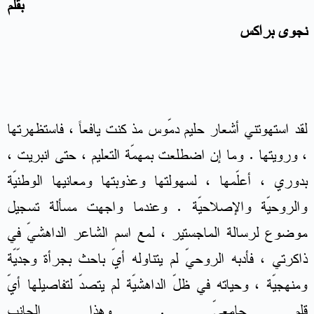
بقلم
نجوى براكس
لقد استهوتني أشعار حليم دمّوس مذ كنت يافعاً ، فاستظهرتها
، ورويتها . وما إن اضطلعت بمهمّة التعليم ، حتى انبريت ،
بدوري ، أعلّمها ، لسهولتها وعذوبتها ومعانيها الوطنيّة
والروحيّة والإصلاحيّة . وعندما واجهت مسألة تسجيل
موضوع لرسالة الماجستير ، لمع اسم الشاعر الداهشيّ في
ذاكرتي ، فأدبه الروحيّ لم يتناوله أيّ باحث بجرأة وجدّيّة
ومنهجيّة ، وحياته في ظلّ الداهشيّة لم يتصدّ لتفاصيلها أيّ
قلم جامعيّ . وهذا الجانب