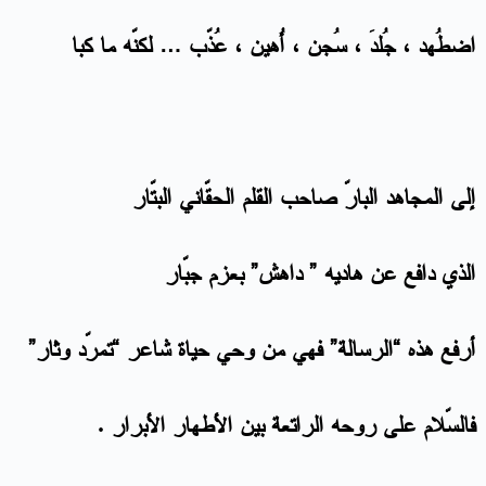
اضطُهد ، جُلدَ ، سُجن ، أُهين ، عُذّب … لكنّه ما كبا
إلى المجاهد البارّ صاحب القلم الحقّاني البتّار
الذي دافع عن هاديه ” داهش” بعزم جبّار
أرفع هذه “الرسالة” فهي من وحي حياة شاعر “تمرّد وثار”
فالسّلام على روحه الراتعة بين الأطهار الأبرار .