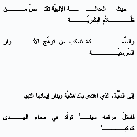
حيث العدالــــة الإلهيّة تقتصّ مــــن
ظُـــــلاّم البشريّــــة
والسّعـــــــادة تسكب من توهّج الأنـــــوار
السّرمديّــــــة
إلى السَّيَّال الذي اهتدى بالداهشيّة وبنارِ إيمانها التهبا
فاستلّ مرقمه سيفــاً توقّد في سماء الهـــدى
كوكبـــــاً