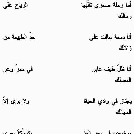
أما رملة صغرى تقلّبها الرياح على
رمالك
أنا دمعة سالت على خدّ الطبيعة من
زلالك
أنا ظلّ طيف عابر في ممرّ وعر
المسالك
يجتاز في وادي الحياة ولا يرى إلاّ
المهالك
ويخوض في بحر المنى متمسّكاً بعرى