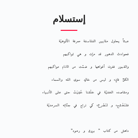
إستسلام
عبثاً يحاول ملايين الفلاسفة معرفة الألوهيّة
فحوادث الدهور قد مرّت و هي تواكبهم
والقبور فغرت أفواهها و ضمَّت من الانام مواكبهم
الكلُّ فانٍ،
و ليس من خالدٍ سوى الله والسماء
ومقاصده الخفيَّة في خلْقنا خُفِيَتْ حتى على الأنبياء
فلنَخْشع، و لنَضْرع، كي نرتع في جنَّاتِه السرمديّة
داهش من كتاب ” بروق و رعود”