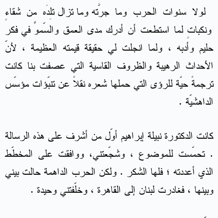
لولا سنوات الحرب وما جرّته وما تزال تَلِدَه من شقاءٍ
ونكباتٍ لما استطعت أن أدرك مدى العمق والسّموّ في فكرِ
حليم وأدبه ، ولما انجلت لي حقيقة قيمته العظيمة ، لأنّ
الأحداث الرهيبة والظروف القاسية التي عصفت بنا كانت
ترجمةً حيّة للرؤى التي حملها شعره نقلاً عن تنبّؤات مؤسّس
الداهشيّة .
كانت الدكتورة نبيلة إبراهيم أوّل من أشرف على هذه الرسالة
. تحمّست للموضوع ، وشجّعتني، ووافقت على المخطّط
الذي أعددته ؛ فلها الشكر . ولكن الحرب الداهمة حالت بيني
وبينها ، فغادرت لبنان إلى القاهرة ، وخلّفتني وحيدة .