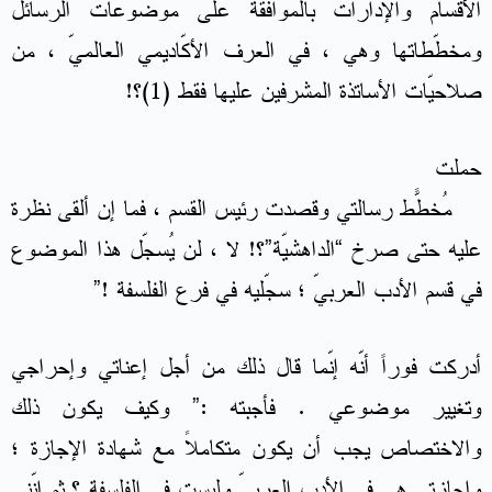
الأقسام والإدارات بالموافقة على موضوعات الرسائل
ومخطّطاتها وهي ، في العرف الأكّاديمي العالميّ ، من
صلاحيّات الأساتذة المشرفين عليها فقط (1)؟!
حملت
مُخطّط رسالتي وقصدت رئيس القسم ، فما إن ألقى نظرةً
عليه حتى صرخ “الداهشيّة”؟! لا ، لن يُسجّل هذا الموضوع
في قسم الأدب العربيّ ؛ سجّليه في فرع الفلسفة !”
أدركت فوراً أنّه إنّما قال ذلك من أجل إعناتي وإحراجي
وتغيير موضوعي . فأجبته :” وكيف يكون ذلك
والاختصاص يجب أن يكون متكاملاً مع شهادة الإجازة ؛
وإجازتي هي في الأدب العربيّ وليست في الفلسفة ؟ ثم إنّني