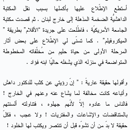
أستطع الإطّلاع عليها بأكملها بسبب نقل المكتبة
الداهشيّة الضخمة المُذهلة إلى خارج لبنان . ثم قصدت مكتبة
الجامعة الأمريكيّة ، فاطّلعت على جريدة “الأقلام” بطريقة ”
الميكروفيلم” . كما تسنّى لي الإطّلاع على بعض آثار
المرحلة الأولى من حياة حليم من مُخلّفاته المخطوطة
المتواضعة في منزله الذي يشغله حاليّا ابنه فؤاد .
وأقولها حقيقة عاريةً : ” إنّ رؤيتي عن كثب للدكتور داهش
وأتباعه كانت مخالفة لما يشاع عنه وعنهم في الخارج !
فالناس ما عادوه إلاّ لأنّهم جهلوه ، فتناولته ألسنتهم
بالمتناقضات والإشاعات والمفتريات ! ولا عجب ، فكلّ
حقيقة لا بدّ من أن تشوّه قبل أن تنتصر ويكتب لها الخلود !