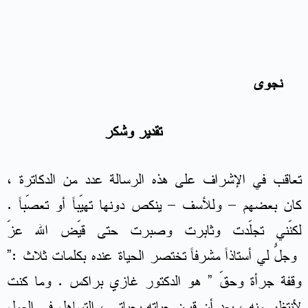
نجوى
تقدير وشكر
تعاقب في الإشراف على هذه الرسالة عدد من الدكاترة ،
كان بعضهم – وللأسف – ينكص دونها تهيّباً أو تعصّباً .
لكنّني تجلّدت وثابرت وصبرت حتى قيّض الله عزّ
وجلّ لي أستاذاً مشرفاً تُختصر الحياة عنده بكلمات ثلاث :”
وقفة جرأة وحقّ ” هو الدكتور غازي براكس . وما كنت
لأنتظر منه ، بعد أن قرن حياته بحياتي ، التساهل في العمل