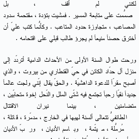
لكنّني لم أقف ، بل
صمّمت على متابعة المسير . فمشيت بتؤدة ، مُقتحمة سدود
المصاعب ، متجاوزة حدود المتاعب . وكأنّما كُتب عليّ أن
أخترق حصناً منيعاً لم يجرؤ طالب قبلي على اقتحامه .
ورحت طوال السنة الأولى من الأحداث الدامية أتردّد إلى
منزل آل حدّاد الكائن في حيّ القنطاري من بيروت ، والذي
أصبح مقرّاً للدعوة الداهشيّة . والحقّ يقال إنّني ولجت عالماً
جديداً نقيّاً رحباً تجتمع فيه شتّى الملل والنّحل إخوة متحابّين ،
متضامنين ، بينما نيران الاقتتال
الطائفيّ تتعالى ألسنة لهبها في الخارج ، مُدمّرة ، قاتلة ،
مُرمّلة ، مُيتّمة ، وباسم الأديان ، وربّ الأديان