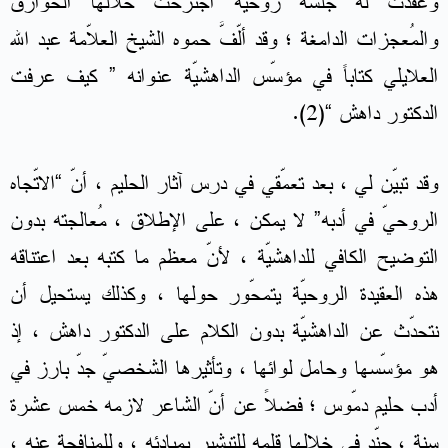
وعقدت له جلسة روحيّة اجترحت خلالها الخوارق
والمُعجزات الدامغة ؛ وقد ألّفَّ حموه الشيخ العلاّمة عبد الله
العلايلي كتاباً في مؤسّس الداهشيّة عنوانه ” كيف عرفت
الدكتور داهش “(2).
وقد تبيّن لي ، بعد تعمّقي في درس آثار الحليم ، أنّ “الاتّجاه
الروحيّ في أدبه” لا يمكن ، على الإطلاق ، مُعالجته بدون
التوضيح الكافي للداهشيّة ، لأنّ معظم ما كتبه بعد اعتناقه
هذه العقيدة الروحيّة يتمحّور حولها ، وكذلك يستحيل أن
نتحدّث عن الداهشيّة بدون الكلام على الدكتور داهش ، إذ
هو مؤسّسها وحامل لوائها ، وتأثيرها الشخصيّ جدّ بارز في
أدب حليم دمّوس ؛ فضلاً عن أنّ الشاعر لازمه خمس عشرة
سنة ، جنّد في خلالها قلمه للتبشير بمبادئه ، وللمنافحة عنه ،