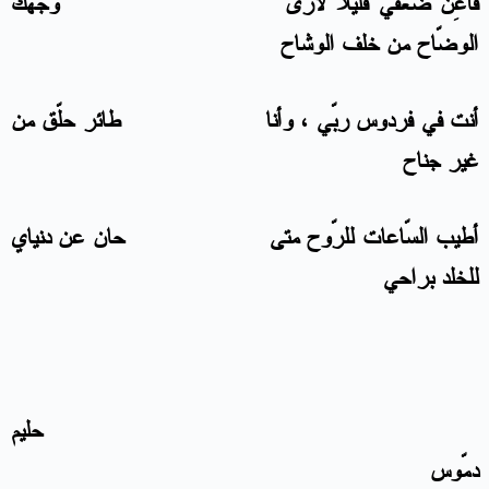
فأعِن ضعفي قليلاً لأرى وجهك
الوضّاح من خلف الوشاح
أنت في فردوس ربّي ، وأنا طائر حلّق من
غير جناح
أطيب السّاعات للرّوح متى حان عن دنياي
للخلد براحي
حليم
دمّوس