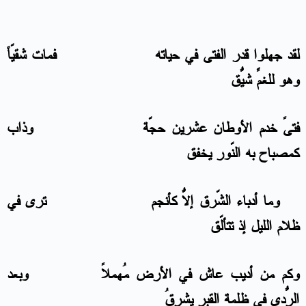
لقد جهلوا قدر الفتى في حياته فمات شقيّاً
وهو للغمِّ شيّقُ
فتىً خدم الأوطان عشرين حجّة وذاب
كمصباح به النّور يخفق
وما أدباء الشّرق إلاّ كأنجم تُرى في
ظلام الليل إذ تتألّق
وكم من أديب عاش في الأرض مُهملاً وبعد
الرّدى في ظلمة القبر يُشرقُ