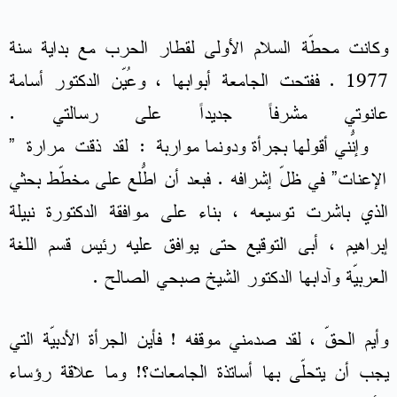
وكانت محطّة السلام الأولى لقطار الحرب مع بداية سنة
1977 . ففتحت الجامعة أبوابها ، وعُيّن الدكتور أسامة
عانوتي مشرفاً جديداً على رسالتي .
وإنّني أقولها بجرأة ودونما مُواربة : لقد ذقت مرارة ”
الإعنات” في ظلّ إشرافه . فبعد أن اطّلع على مُخطّط بحثي
الذي باشرت توسيعه ، بناء على موافقة الدكتورة نبيلة
إبراهيم ، أبى التوقيع حتى يوافق عليه رئيس قسم اللغة
العربيّة وآدابها الدكتور الشيخ صبحي الصالح .
وأيم الحقّ ، لقد صدمني موقفه ! فأين الجرأة الأدبيّة التي
يجب أن يتحلّى بها أساتذة الجامعات؟! وما علاقة رؤساء