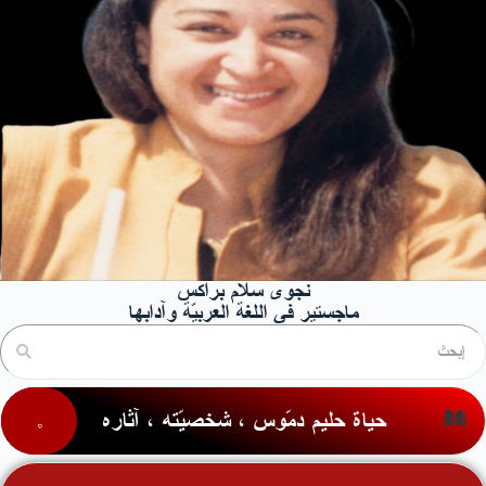
نجوى سلام براكس
ماجستير في اللغة العربيّة وآدابها
حياة حليم دمّوس ، شخصيّته ، آثاره